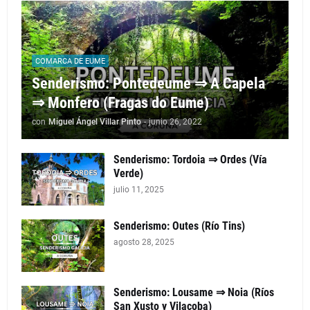
COMARCA DE EUME
Senderismo: Pontedeume ⇒ A Capela
⇒ Monfero (Fragas do Eume)
con
Miguel Ángel Villar Pinto
-
junio 26, 2022
Senderismo: Tordoia ⇒ Ordes (Vía
Verde)
julio 11, 2025
Senderismo: Outes (Río Tins)
agosto 28, 2025
Senderismo: Lousame ⇒ Noia (Ríos
San Xusto y Vilacoba)