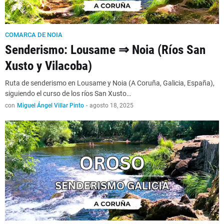
COMARCA DE NOIA
Senderismo: Lousame ⇒ Noia (Ríos San
Xusto y Vilacoba)
Ruta de senderismo en Lousame y Noia (A Coruña, Galicia, España),
siguiendo el curso de los ríos San Xusto…
con
Miguel Ángel Villar Pinto
-
agosto 18, 2025