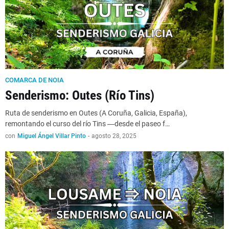
COMARCA DE NOIA
Senderismo: Outes (Río Tins)
Ruta de senderismo en Outes (A Coruña, Galicia, España),
remontando el curso del río Tins ―desde el paseo f…
con
Miguel Ángel Villar Pinto
-
agosto 28, 2025