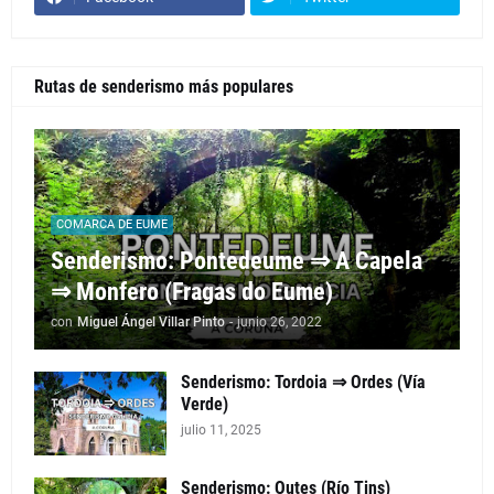
Rutas de senderismo más populares
COMARCA DE EUME
Senderismo: Pontedeume ⇒ A Capela
⇒ Monfero (Fragas do Eume)
con
Miguel Ángel Villar Pinto
-
junio 26, 2022
Senderismo: Tordoia ⇒ Ordes (Vía
Verde)
julio 11, 2025
Senderismo: Outes (Río Tins)